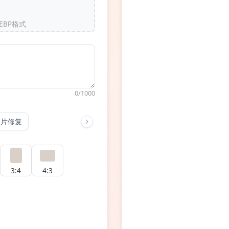
EBP格式
0/1000
照片修复
3:4
4:3