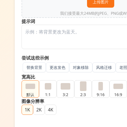
上传图片
我们接受最大24MB的JPEG、PNG或W
提示词
尝试这些示例
替换背景
更改发色
对象移除
风格迁移
老
宽高比
默认
1:1
3:2
2:3
9:16
16:9
图像分辨率
1K
2K
4K